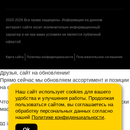
2020-2026 Все права защищены. Информация на данном
интернет-сайте носит исключительно информационный
характер и ни при каких условиях не является публичной
офертой.
Карта сайта
Политика конфиденциальности
Пользовательское соглашение
Друзья, сайт на обновлении!
Прямо сейчас мы обновляем ассортимент и позиции
на сайте.
Наш сайт использует cookies для вашего
удобства и улучшения работы. Продолжая
Чтобы не ждать, присылайте ваши запросы и списки
пользоваться сайтом, вы соглашаетесь на
маф нам на почту.
обработку персональных данных согласно
нашей
Политике конфиденциальности
.
📧
info@mafmasterfibre.ru
Ok