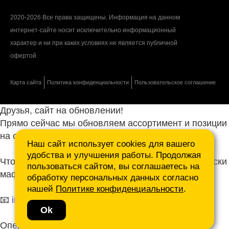
2020-2026 Все права защищены. Информация на данном
интернет-сайте носит исключительно информационный
характер и ни при каких условиях не является публичной
офертой.
Карта сайта
Политика конфиденциальности
Пользовательское соглашение
Друзья, сайт на обновлении!
Прямо сейчас мы обновляем ассортимент и позиции
на сайте.
Наш сайт использует cookies для вашего
удобства и улучшения работы. Продолжая
Чтобы не ждать, присылайте ваши запросы и списки
пользоваться сайтом, вы соглашаетесь на
маф нам на почту.
обработку персональных данных согласно
нашей
Политике конфиденциальности
.
📧
info@mafmasterfibre.ru
Ok
Оперативно ответим и просчитаем КП!