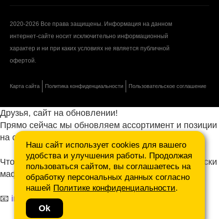
2020-2026 Все права защищены. Информация на данном
интернет-сайте носит исключительно информационный
характер и ни при каких условиях не является публичной
офертой.
Карта сайта
Политика конфиденциальности
Пользовательское соглашение
Друзья, сайт на обновлении!
Прямо сейчас мы обновляем ассортимент и позиции
на сайте.
Наш сайт использует cookies для вашего
удобства и улучшения работы. Продолжая
Чтобы не ждать, присылайте ваши запросы и списки
пользоваться сайтом, вы соглашаетесь на
маф нам на почту.
обработку персональных данных согласно
нашей
Политике конфиденциальности
.
📧
info@mafmasterfibre.ru
Ok