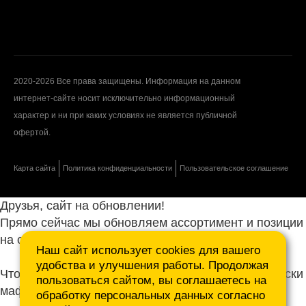
2020-2026 Все права защищены. Информация на данном
интернет-сайте носит исключительно информационный
характер и ни при каких условиях не является публичной
офертой.
Карта сайта
Политика конфиденциальности
Пользовательское соглашение
Друзья, сайт на обновлении!
Прямо сейчас мы обновляем ассортимент и позиции
на сайте.
Наш сайт использует cookies для вашего
удобства и улучшения работы. Продолжая
Чтобы не ждать, присылайте ваши запросы и списки
пользоваться сайтом, вы соглашаетесь на
маф нам на почту.
обработку персональных данных согласно