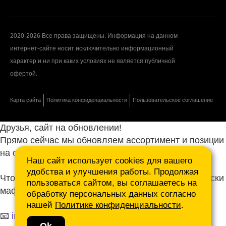
2020-2026 Все права защищены. Информация на данном
интернет-сайте носит исключительно информационный
характер и ни при каких условиях не является публичной
офертой.
Карта сайта
Политика конфиденциальности
Пользовательское соглашение
Друзья, сайт на обновлении!
Прямо сейчас мы обновляем ассортимент и позиции
на сайте.
Наш сайт использует cookies для вашего
удобства и улучшения работы. Продолжая
Чтобы не ждать, присылайте ваши запросы и списки
пользоваться сайтом, вы соглашаетесь на
маф нам на почту.
обработку персональных данных согласно
нашей
Политике конфиденциальности
.
📧
info@mafmasterfibre.ru