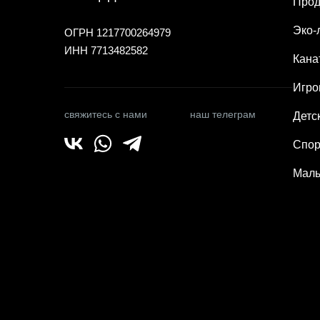
Прод
Эко-
ОГРН 1217700264979
ИНН 7713482582
Кана
Игро
свяжитесь с нами
наш телеграм
Детс
Спор
Малы