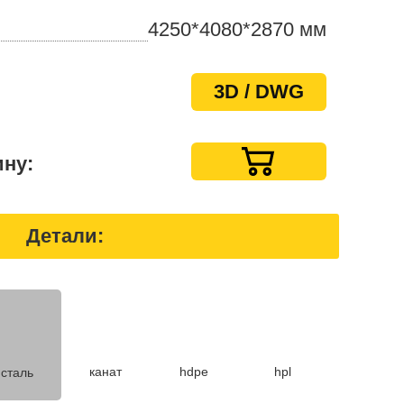
4250*4080*2870 мм
3D / DWG
ину:
Детали:
hpl
канат
hdpe
сталь