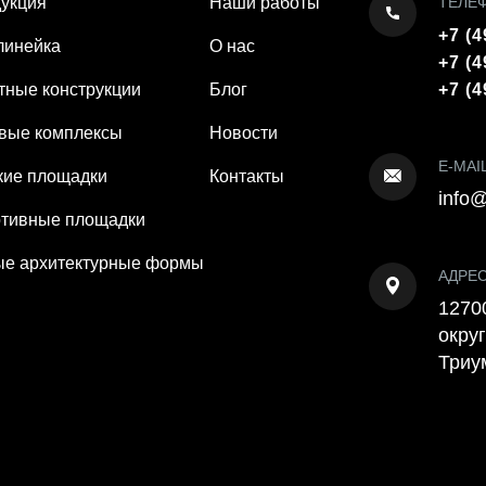
укция
Наши работы
ТЕЛЕ
+7 (4
линейка
О нас
+7 (4
тные конструкции
Блог
+7 (4
вые комплексы
Новости
E-MAI
кие площадки
Контакты
info@
тивные площадки
е архитектурные формы
АДРЕ
12700
округ
Триу