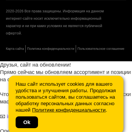
2020-2026 Все права защищены. Информация на данном
интернет-сайте носит исключительно информационный
характер и ни при каких условиях не является публичной
офертой.
Карта сайта
Политика конфиденциальности
Пользовательское соглашение
Друзья, сайт на обновлении!
Прямо сейчас мы обновляем ассортимент и позиции
на сайте.
Наш сайт использует cookies для вашего
удобства и улучшения работы. Продолжая
Чтобы не ждать, присылайте ваши запросы и списки
пользоваться сайтом, вы соглашаетесь на
маф нам на почту.
обработку персональных данных согласно
нашей
Политике конфиденциальности
.
📧
info@mafmasterfibre.ru
Ok
Оперативно ответим и просчитаем КП!