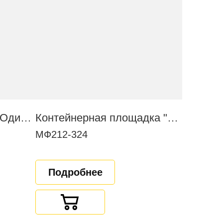
Полоса препятствий "Одиночный окоп"
Контейнерная площадка "Эко+" (на 4 контейнера)
МФ212-324
Подробнее