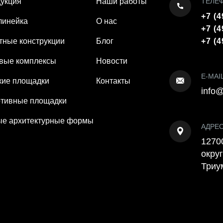
укция
Наши работы
ТЕЛЕ
+7 (4
линейка
О нас
+7 (4
тные конструкции
Блог
+7 (4
вые комплексы
Новости
E-MAI
кие площадки
Контакты
info@
тивные площадки
е архитектурные формы
АДРЕ
12700
округ
Триу