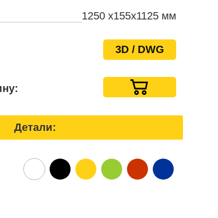
1250 x155х1125 мм
3D / DWG
ину:
Детали: