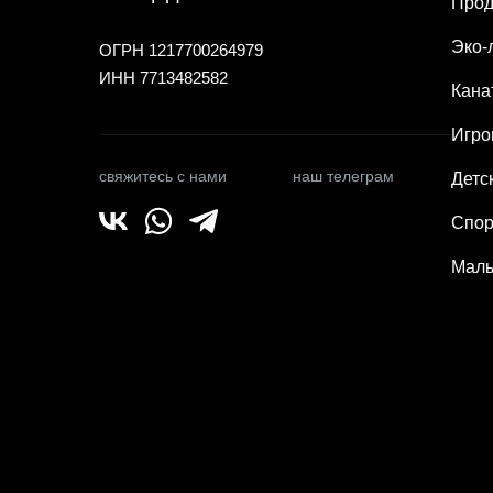
Прод
Эко-
ОГРН 1217700264979
ИНН 7713482582
Кана
Игро
свяжитесь с нами
наш телеграм
Детс
Спор
Малы