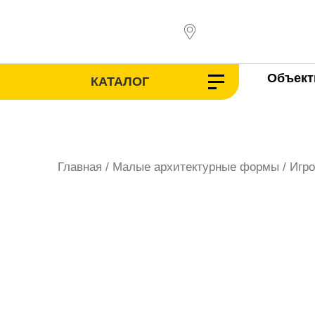
Перейти
к
содержимому
Объек
КАТАЛОГ
Главная
/
Малые архитектурные формы
/ Игр