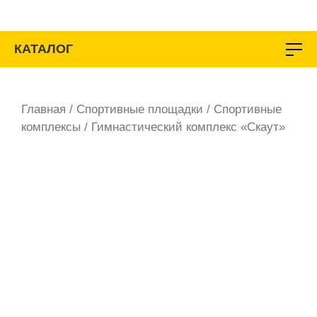
Перейти
к
содержимому
КАТАЛОГ
Главная
/
Спортивные площадки
/
Спортивные
комплексы
/ Гимнастический комплекс «Скаут»